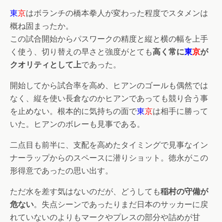
東
京
はボランチの橋本拳人が変わった程度でスタメンは
概ね固まったか。
この試合開始からパスワークの精度と縦と横の幅を上手
く使う、切り替えの早さと強度がとても
高く常に
東
京
が
クオリティとして上
であった。
開始してから試合率を高め、ヒアンのゴールも偶然では
なく、縦を使い長倉なのかヒアンであっても競り合う事
を止めない。根本的に気持ちの面で
東
京
は相手に勝って
いた。ヒアンのボレーも見事である。
二点目も前半に、支配を高めたタイミングで見事なイン
ナーラップからのスペースに潜りショット。徳永がこの
形得意であったの思い出す。
ただ水を差す気はないのだが、どうしても
稲村の守備が
危ない
。失点シーンであったりまだ日本のサッカーに戻
れていないのよりもマークやプレスの部分や詰めが甘