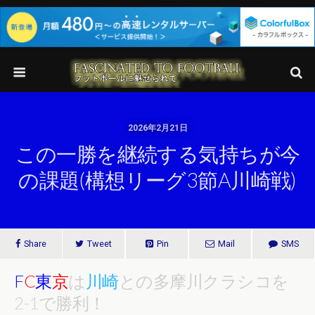
2026年2月21日
この一勝を継続する気持ちが今
の課題(構想リーグ3節A川崎戦)
Share
Tweet
Pin
Mail
SMS
F
C
東
京
は
川崎
との多摩川クラシコを
2-1で勝利！