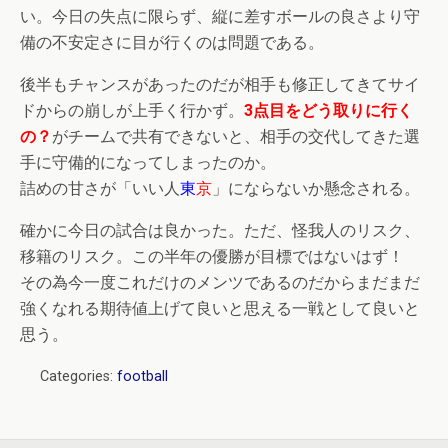
い。今日の失点に限らず、縦に差すボールの良さより守
備の不安定さに目が行くのは問題である。
後半もチャンスがあったのだが相手も修正してきてサイ
ドからの崩しが上手く行かず。
3点目をどう取りに行く
の？
がチームで共有できないと、相手の交代してきた選
手に守備的になってしまったのか。
詰めの甘さが「いい人
東
京
」にならないか懸念される。
確かに今日の試合は良かった。ただ、怪我人のリスク、
移籍のリスク。この半年の優勝が目標ではないはず！
その為今一度これだけのメンツであるのだからまだまだ
強くなれる期待値上げて良いと思える一戦として良いと
思う。
Categories:
football